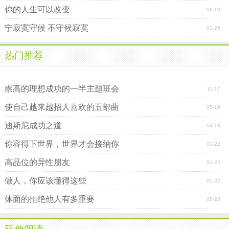
你的人生可以改变
08-18
宁寂寞守候 不守候寂寞
01-26
热门推荐
分享成功的喜悦600字
崇高的理想成功的一半主题班会
11-17
使自己越来越招人喜欢的五部曲
05-16
迪斯尼成功之道
04-18
你容得下世界，世界才会接纳你
01-22
高品位的异性朋友
01-22
做人，你应该懂得这些
01-22
体面的拒绝他人有多重要
08-23