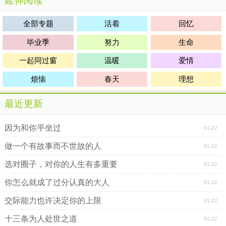
延伸阅读
全部专题
活着
回忆
毕业季
努力
生命
一起同过窗
温暖
爱情
烦恼
春天
理想
最近更新
因为和你平坐过
01-22
做一个有故事而不世故的人
01-22
选对圈子，对你的人生有多重要
01-22
你怎么就成了过分认真的大人
01-22
交际能力也许决定你的上限
01-22
十三条为人处世之道
01-22