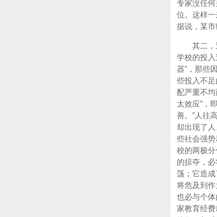
专家没任何
位。这样一
据说，某市
其二，
学校的投入
器”，那些
些投入不足
配严重不均
太效应”，
善。”人往
却出现了人
些社会强势
校的两极分
的掠夺，必
荡；它造成
将危及到作
也必与个体
家教育经费