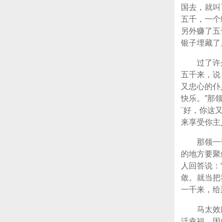
国去，就叫
五千，一个
另外赚了五
银子埋藏了
过了许
五千来，说
又忠心的仆
快乐。”那
¨好，你这
来享受你主
那领一
的地方要聚
人回答说：
敛。就当把
一千来，给
马太效
活幸福，因