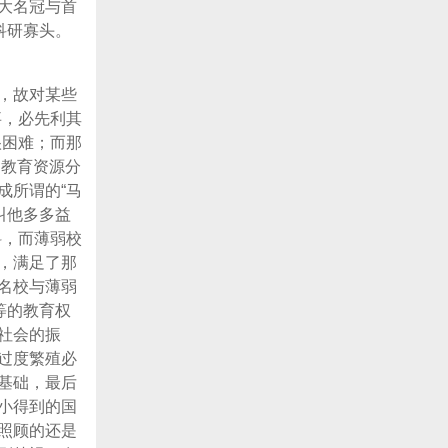
大名冠与首
科研寡头。
，故对某些
事，必先利其
很困难；而那
因教育资源分
成所谓的“马
叫他多多益
斜，而薄弱校
，满足了那
名校与薄弱
等的教育权
社会的振
过度繁殖必
基础，最后
小得到的国
照顾的还是