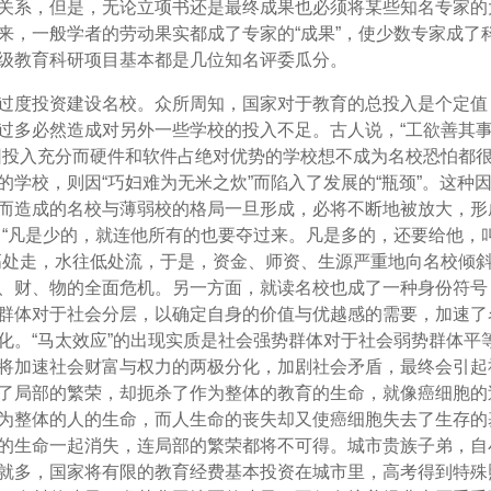
关系，但是，无论立项书还是最终成果也必须将某些知名专家的
来，一般学者的劳动果实都成了专家的“成果”，使少数专家成了
级教育科研项目基本都是几位知名评委瓜分。
过度投资建设名校。众所周知，国家对于教育的总投入是个定值
过多必然造成对另外一些学校的投入不足。古人说，“工欲善其
因投入充分而硬件和软件占绝对优势的学校想不成为名校恐怕都
的学校，则因“巧妇难为无米之炊”而陷入了发展的“瓶颈”。这种
而造成的名校与薄弱校的格局一旦形成，必将不断地被放大，形
即“凡是少的，就连他所有的也要夺过来。凡是多的，还要给他，
高处走，水往低处流，于是，资金、师资、生源严重地向名校倾
、财、物的全面危机。另一方面，就读名校也成了一种身份符号
群体对于社会分层，以确定自身的价值与优越感的需要，加速了
化。“马太效应”的出现实质是社会强势群体对于社会弱势群体平
将加速社会财富与权力的两极分化，加剧社会矛盾，最终会引起
了局部的繁荣，却扼杀了作为整体的教育的生命，就像癌细胞的
为整体的人的生命，而人生命的丧失却又使癌细胞失去了生存的
的生命一起消失，连局部的繁荣都将不可得。城市贵族子弟，自
就多，国家将有限的教育经费基本投资在城市里，高考得到特殊