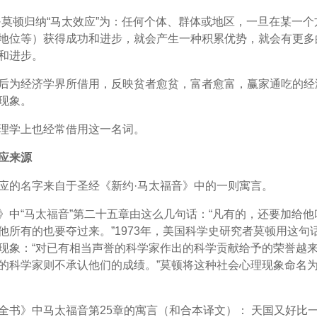
·莫顿归纳“马太效应”为：任何个体、群体或地区，一旦在某一
地位等）获得成功和进步，就会产生一种积累优势，就会有更多
和进步。
后为经济学界所借用，反映贫者愈贫，富者愈富，赢家通吃的经
现象。
理学上也经常借用这一名词。
应来源
应的名字来自于圣经《新约·马太福音》中的一则寓言。
》中“马太福音”第二十五章由这么几句话：“凡有的，还要加给
他所有的也要夺过来。”1973年，美国科学史研究者莫顿用这句
现象：“对已有相当声誉的科学家作出的科学贡献给予的荣誉越
的科学家则不承认他们的成绩。”莫顿将这种社会心理现象命名为
全书》中马太福音第25章的寓言（和合本译文）： 天国又好比