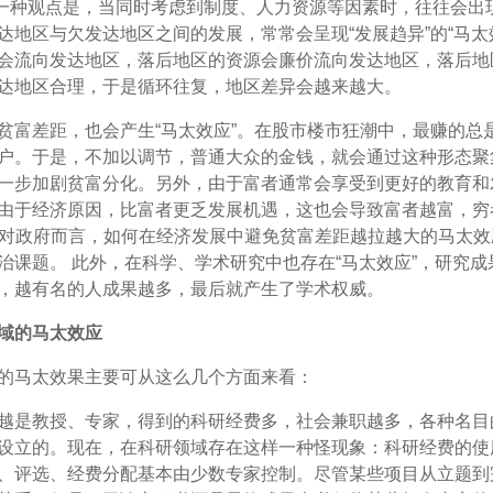
一种观点是，当同时考虑到制度、人力资源等因素时，往往会出
达地区与欠发达地区之间的发展，常常会呈现“发展趋异”的“马太
会流向发达地区，落后地区的资源会廉价流向发达地区，落后地
达地区合理，于是循环往复，地区差异会越来越大。
贫富差距，也会产生“马太效应”。在股市楼市狂潮中，最赚的总
户。于是，不加以调节，普通大众的金钱，就会通过这种形态聚
一步加剧贫富分化。另外，由于富者通常会享受到更好的教育和
由于经济原因，比富者更乏发展机遇，这也会导致富者越富，穷
 对政府而言，如何在经济发展中避免贫富差距越拉越大的马太效
治课题。 此外，在科学、学术研究中也存在“马太效应”，研究成
，越有名的人成果越多，最后就产生了学术权威。
域的马太效应
的马太效果主要可从这么几个方面来看：
越是教授、专家，得到的科研经费多，社会兼职越多，各种名目
设立的。现在，在科研领域存在这样一种怪现象：科研经费的使
、评选、经费分配基本由少数专家控制。尽管某些项目从立题到