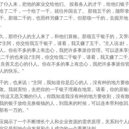
了仆人来，把他的家业交给他们。 按着各人的才干，给他们银
给了二千，一个给了一千。就往外国去了。 那领五千的，随即
千。那领二千的，也照样另赚了二千。但那领一千的，去掘开地
。
久，那些仆人的主人来了，和他们算账。那领五千银子的，又带
∶“主阿，你交给我五千银子，请看，我又赚了五千。”主人说∶好
人。你在不多的事上有忠心，我把许多事派你管理。可以进来享
领二千的也来说∶“主阿，你交给我二千银子，请看，我又赚了二千
又良善又忠心的仆人。你在不多的事上有忠心，我把许多事派你
人的快乐。”
千的，也来说：“主阿，我知道你是忍心的人，没有种的地方要
敛。我就害怕，去把你的一千银子埋藏在地里。请看，你的原银
“你这又恶又懒的仆人，你既知道我没有种的地方要收割，没有
我的银子放给兑换银钱的人，到我来的时候，可以连本带利收回
那有一万的。”
应揭示了一个不断增长个人和企业资源的需求原理，关系到个人
此它是影响企业发展和个人成功的一个重要法则。