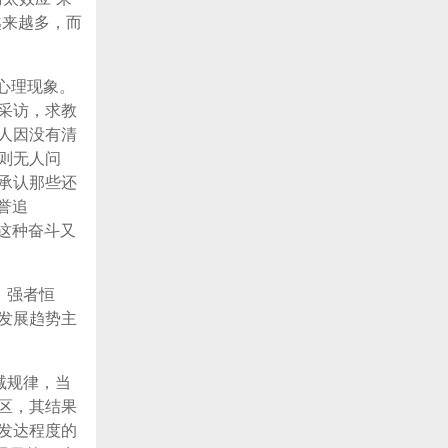
越来越多，而
心理现象。
采访，求教
人因没有清
则无人问
承认那些还
誉追
这种奋斗又
：强者恒
发展趋势主
减规律，当
区，其结果
发达程度的