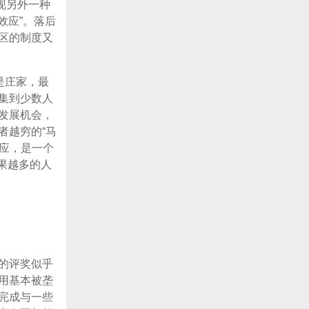
现另外一种
效应”。落后
区的制度又
是庄家，最
集到少数人
发展机会，
者越穷的“马
应，是一个
果越多的人
的评奖似乎
用基本被垄
完成与一些