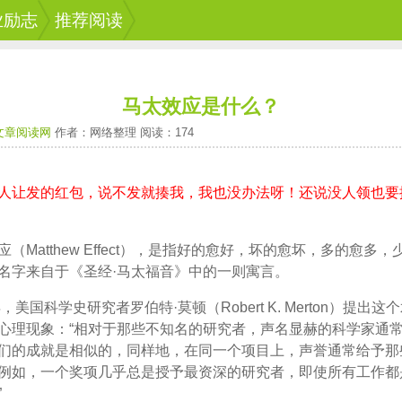
业励志
推荐阅读
马太效应是什么？
文章阅读网
作者：网络整理 阅读：174
人让发的红包，说不发就揍我，我也没办法呀！还说没人领也要
应（Matthew Effect），是指好的愈好，坏的愈坏，多的愈多
名字来自于《圣经·马太福音》中的一则寓言。
年，美国科学史研究者罗伯特·莫顿（Robert K. Merton）提出
心理现象：“相对于那些不知名的研究者，声名显赫的科学家通
们的成就是相似的，同样地，在同一个项目上，声誉通常给予那
例如，一个奖项几乎总是授予最资深的研究者，即使所有工作都
”