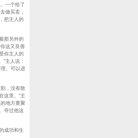
子。一个给了
拿去做买卖，
，把主人的
着那另外的
，你这又良善
受你主人的
。”主人说：
管理。可以进
收割，没有散
在这里。”主
散的地方要聚
。夺过他这
的成功和生