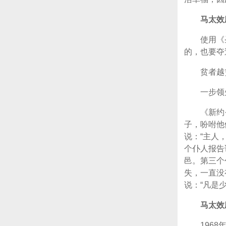
马太效
使用《
的，也要夺
贫者越
一步领
《新约
子，吩咐他
说：“主人
个仆人报告
邑。第三个
失，一直没
说：“凡是
马太效
1968