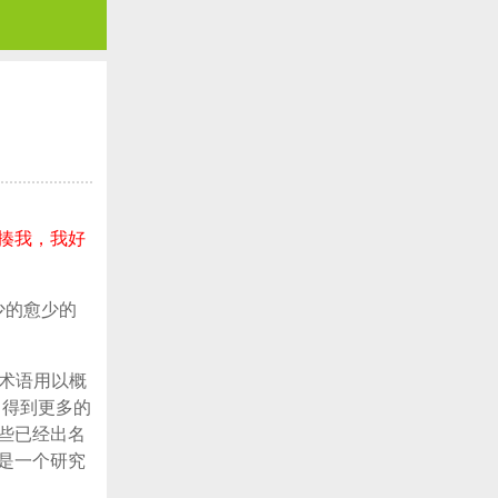
揍我，我好
，少的愈少的
这个术语用以概
常得到更多的
些已经出名
是一个研究