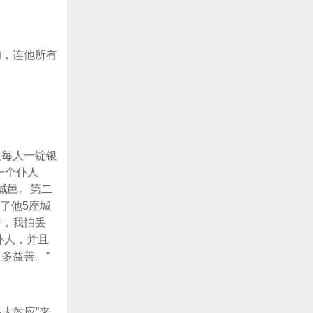
的，连他所有
人每人一锭银
一个仆人
座城邑。第二
了他5座城
着，我怕丢
仆人，并且
多益善。”
“马太效应”来