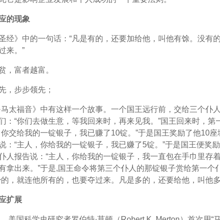
应的现象
圣经》中的一句话：“凡是有的，还要加给他，叫他有馀。没有
过来。”
贫，富者越富。
先，步步领先；
·马太福音》中有这样一个故事。一个国王远行前，交给三个仆
们：“你们去做生意，等我回来时，再来见我。”国王回来时，第
，你交给我的一锭银子，我已赚了10锭。”于是国王奖励了他10
说：“主人，你给我的一锭银子，我已赚了5锭。”于是国王便奖励
仆人报告说：“主人，你给我的一锭银子，我一直包在手巾里存
有拿出来。”于是,国王命令将第三个仆人的那锭银子赏给第一个
少的，就连他所有的，也要夺过来。凡是多的，还要给他，叫他多
应扩展
年，美国科学史研究者罗伯特·莫顿（Robert K. Merton）首次用