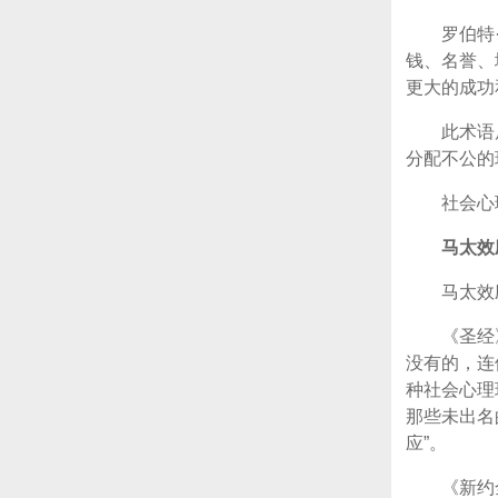
罗伯特
钱、名誉、
更大的成功
此术语
分配不公的
社会心
马太效
马太效
《圣经
没有的，连
种社会心理
那些未出名
应”。
《新约