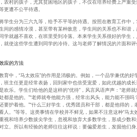
，农村的孩子，尤其贫困地区的孩子，不仅在培养经费上严重受
等更遭不公平待遇。
将学生分为三六九等，给予不平等的待遇。按照在教育工作中，
生间的感情冷漠，甚至带有某种敌意，学生间的关系也不和谐，
同学就越不喜欢，在班里受到冷落。本来学生关系很好的学生，
，就使这些学生遭到同学的冷待。这与老师了解情况的片面和评
效应的方法
教育中，“马太效应”的作用是消极的。例如，一个品学兼优的好
，班主任更是经常表扬，回到家中也倍受宠爱，如此优越的成长
是欢乐。学生们给他的是这样的“优待”，风言风语声声：“老师就
处都是他的。”“老师就夸他能力强，经常出风头，能力能不强吗
还要护着他。”“什么三好学生，优秀团员和干部，都是他得的，
看人。”等等。这类事情在学校并不鲜见，如果不注意这种“马太效
重视和培养少数拔尖学生，忽视和放弃大多数学生，形成少数和
对立。所以有经验的老师往往这样说：要偏爱差生，发掘他们身