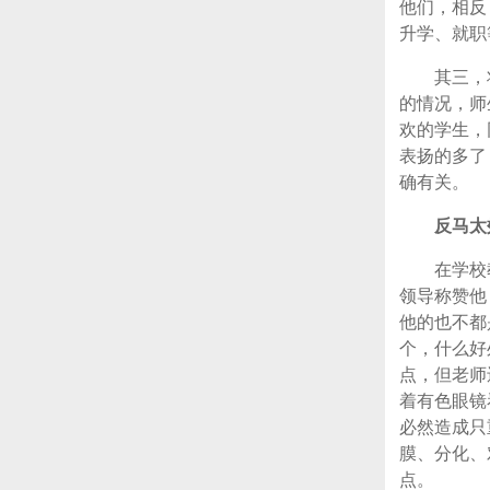
他们，相反
升学、就职
其三，
的情况，师
欢的学生，
表扬的多了
确有关。
反马太
在学校
领导称赞他
他的也不都
个，什么好
点，但老师
着有色眼镜
必然造成只
膜、分化、
点。