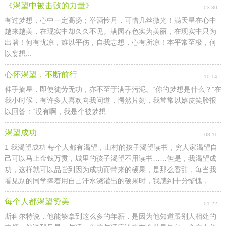
《渴望中被击败的力量》
03-30
有过梦想，心中一定高扬；举酒怜月，可惜几丝微光！满天星在心中
越来越美，在现实中却久久不见。满园春色实为美丽，在现实中只为
出墙！何有忧凉，难以平伤，自我忘想，心有所凉！本平常至极，何
以妄想...
心怀渴望，不断前行
10-14
伸手摘星，即使徒劳无功，亦不至于满手污泥。“你的梦想是什么？”在
我小时候，有许多人喜欢向我问道，愕然片刻，我常常以嬉皮笑脸报
以回答：“没有啊，我是个被梦想...
渴望成功
08-11
1 我渴望成功 每个人都有渴望，山村的孩子渴望读书，穷人家渴望自
己可以马上金钱万贯，城里的孩子渴望不用读书……但是，我渴望成
功，这样就可以品尝到因为成功而带来的硕果，是那么香甜，每当我
看见别的同学捧着用自己汗水浇灌出的硕果时，我感到十分惭愧，...
每个人都渴望赞美
01-22
斯科尔特说，他能够拿到这么多的年薪，是因为他知道跟别人相处的