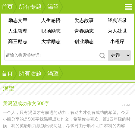
首页
所有专题
渴望
励志文章
人生感悟
励志故事
经典语录
人生哲理
职场励志
青春励志
为人处世
高三励志
大学励志
创业励志
小程序
首页
所有话题
渴望
渴望
我渴望成功作文500字
03-22
一个人，只有渴望才有前进的动力，有动力才会有成功的希望。今天
小编分享的是500字我渴望成功作文，希望你会喜欢。篇1四年级的时
候，我的英语听力频频出现问题，考试时由于听不明白材料的内容...