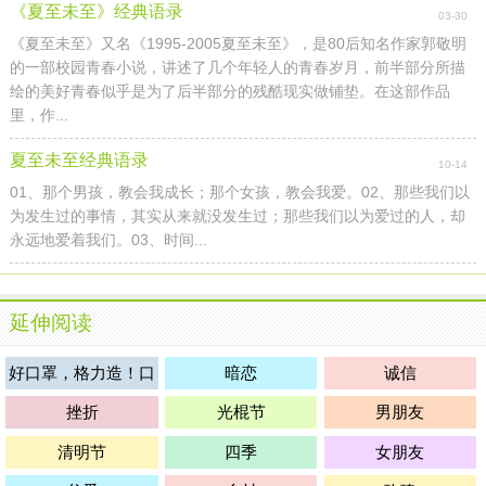
《夏至未至》经典语录
03-30
《夏至未至》又名《1995-2005夏至未至》，是80后知名作家郭敬明
的一部校园青春小说，讲述了几个年轻人的青春岁月，前半部分所描
绘的美好青春似乎是为了后半部分的残酷现实做铺垫。在这部作品
里，作...
夏至未至经典语录
10-14
01、那个男孩，教会我成长；那个女孩，教会我爱。02、那些我们以
为发生过的事情，其实从来就没发生过；那些我们以为爱过的人，却
永远地爱着我们。03、时间...
延伸阅读
好口罩，格力造！口
暗恋
诚信
罩购买
挫折
光棍节
男朋友
清明节
四季
女朋友