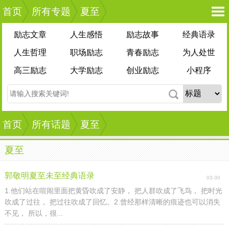
首页
所有专题
夏至
励志文章
人生感悟
励志故事
经典语录
人生哲理
职场励志
青春励志
为人处世
高三励志
大学励志
创业励志
小程序
首页
所有话题
夏至
夏至
郭敬明夏至未至经典语录
03-30
1.他们站在喧闹里面把黄昏吹成了安静， 把人群吹成了飞鸟， 把时光
吹成了过往， 把过往吹成了回忆。2.曾经那样清晰的痕迹也可以消失
不见， 所以，很...