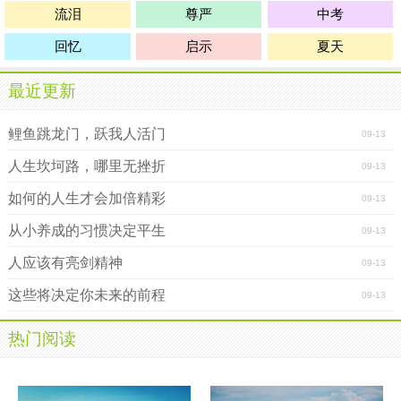
流泪
尊严
中考
回忆
启示
夏天
最近更新
鲤鱼跳龙门，跃我人活门
09-13
人生坎坷路，哪里无挫折
09-13
如何的人生才会加倍精彩
09-13
从小养成的习惯决定平生
09-13
人应该有亮剑精神
09-13
这些将决定你未来的前程
09-13
热门阅读