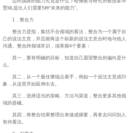
迈向国际的能力究竟是什么？哈佛教导研究所教授霍华
贾纳,提出人们需要5种“未来的能力”。­
1．整合力­
整合力是指，集结不合领域的看法，整合为一个属于自
己的设法主意，并且能将这个崭新的设法主意合时地与他人
沟通。整合跨领域常识，须掌握4个要素：­
其一，要有明确的
目标
，知道自己
愿望
整合的偏向是什
么。­
其二，从一个最佳肇端点着手，例如一个设法主意或印
象，从这里开始延伸出去。­
其三，选择适当的策略、
方法
与渠道，整合更多其他领
域的器械。­
其四，将整合结果整理出来做成摘要，再拿去问问别人
有何看法。­