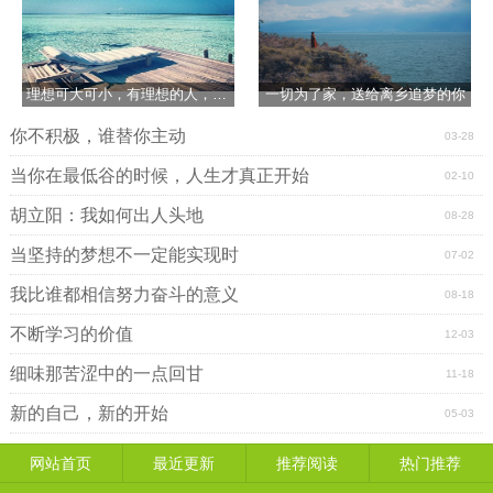
理想可大可小，有理想的人，才能活得有劲
一切为了家，送给离乡追梦的你
你不积极，谁替你主动
03-28
当你在最低谷的时候，人生才真正开始
02-10
胡立阳：我如何出人头地
08-28
当坚持的梦想不一定能实现时
07-02
我比谁都相信努力奋斗的意义
08-18
不断学习的价值
12-03
细味那苦涩中的一点回甘
11-18
新的自己，新的开始
05-03
网站首页
最近更新
推荐阅读
热门推荐