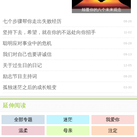
颠覆你的八个未来观念
七个步骤帮你走出失败经历
08-26
坚持下去，希望，就在你的不远处向你招手
11-02
聪明应对事业中的危机
09-28
我们对自己也要讲诚信
09-13
关于过生日的日记
12-05
励志节目主持词
08-20
孤独迷茫之后的成长蜕变
03-30
延伸阅读
全部专题
迷茫
我爱你
温柔
母亲
注定